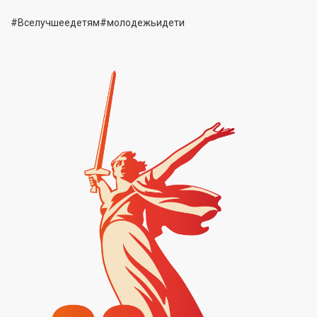
#Вселучшеедетям#молодежьидети